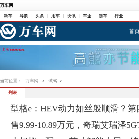
万车网
新车
导购
头条
用车
快讯
车企
选车
行业
首
当前位置：
万车网
>
试驾
>
列表
型格e：HEV动力如丝般顺滑？第
售9.99-10.89万元，奇瑞艾瑞泽5