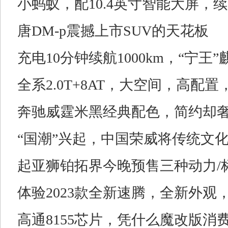
小蚂蚁，配10.4英寸智能大屏，续
唐DM-p震撼上市SUV的天花板
充电10分钟续航1000km，“宁
全系2.0T+8AT，大空间，高配置
奔驰威霆米黑经典配色，简约却
“国潮”兴起，中国荣威将传统文化
起亚狮铂拓界今晚预售三种动力/
体验2023款全新速腾，全新外
高通8155芯片，凭什么魔改版消